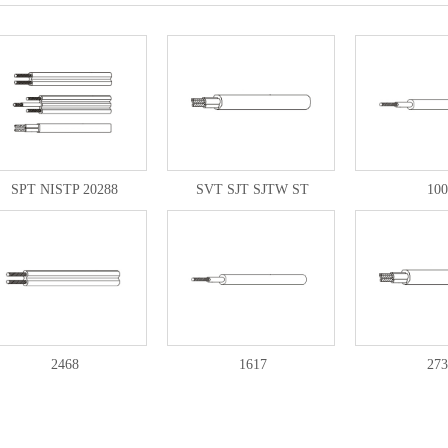
SPT NISTP 20288
SVT SJT SJTW ST
100
2468
1617
273